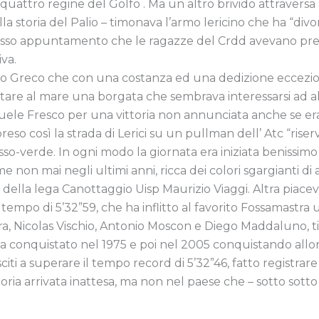
 quattro regine del Golfo . Ma un altro brivido attraversa 
lla storia del Palio – timonava l’armo lericino che ha “divo
esso appuntamento che le ragazze del Crdd avevano pre
va.
rco Greco che con una costanza ed una dedizione eccezion
stare al mare una borgata che sembrava interessarsi ad al
uele Fresco per una vittoria non annunciata anche se erano 
preso così la strada di Lerici su un pullman dell’ Atc “rise
rosso-verde. In ogni modo la giornata era iniziata benissim
ome non mai negli ultimi anni, ricca dei colori sgargianti di
ella lega Canottaggio Uisp Maurizio Viaggi. Altra piacevol
l tempo di 5’32”59, che ha inflitto al favorito Fossamastra
ra, Nicolas Vischio, Antonio Moscon e Diego Maddaluno, tim
a conquistato nel 1975 e poi nel 2005 conquistando allora,
iti a superare il tempo record di 5’32”46, fatto registrare
oria arrivata inattesa, ma non nel paese che – sotto sotto