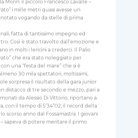
la Morin: il piccolo Francesco Lavalle –
rato” i mille metri quasi avesse un
notato vogando da stelle di prima
ali, fatta di tantissimo impegno ed
tro. Così è stato travolto dall’emozione e
in molti i lericini a crederci. Il Palio
rvato” che era stato noleggiato per
o con una “festa del mare” che si è
 almeno 30 mila spettatori, moltissimi,
e sorpresa il risultato della gara junior
 un distacco di tre secondo e mezzo, pari a
onati da Alessio Di Vittorio, riportano a
 con il tempo di 5’34”02, il record della
 lo scorso anno dal Fossamastra. I giovani
 – sapeva di potere meritare il primo