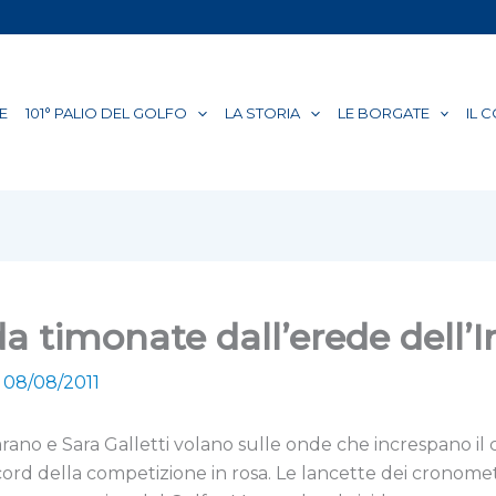
E
101° PALIO DEL GOLFO
LA STORIA
LE BORGATE
IL 
ida timonate dall’erede dell
/
08/08/2011
ano e Sara Galletti volano sulle onde che increspano il c
ord della competizione in rosa. Le lancette dei cronomet