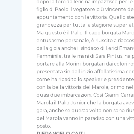
dopo la torcida lericina impazzisce per le
figlio di Paolo il vogatore più vincente de
appuntamento con la vittoria. Quello st
grandezza per tutta la stagione superlati
Ma questo è il Palio. Il capo borgata Ma
entusiasmo personale, è riuscito a riacco
dalla gioia anche il sindaco di Lerici Eman
Femminile, tra le mani di Sara Pintus, ha 
portare alla Morin i borgatari dai colori 
presentata sin dall’inizio affollatissima c
come ha ribadito lo speaker e presidente d
con la bella vittoria del Marola, primo ne
quasi due imbarcazioni. Così Gianni Carra
Marola il Palio Junior che la borgata avev
gara, anche se questa volta non sono riusc
del Marola vanno in paradiso con una vitt
posto.
PIERANGELO CAITI