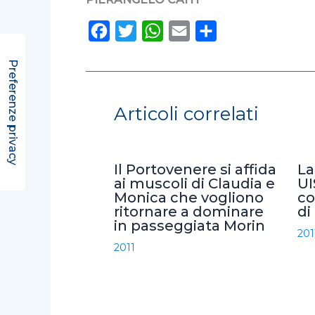
F
T
W
E
C
a
w
h
m
o
c
i
a
a
n
e
t
t
i
d
Articoli correlati
b
t
s
l
i
o
e
A
v
o
r
p
i
Il Portovenere si affida
La
k
p
d
ai muscoli di Claudia e
UI
Monica che vogliono
co
i
ritornare a dominare
di
in passeggiata Morin
201
2011