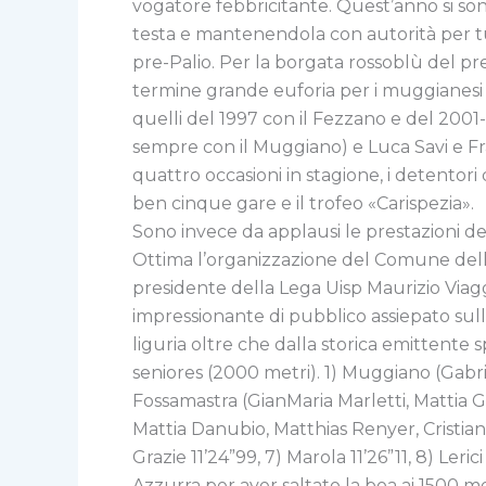
vogatore febbricitante. Quest’anno si s
testa e mantenendola con autorità per t
pre-Palio. Per la borgata rossoblù del pr
termine grande euforia per i muggianesi 
quelli del 1997 con il Fezzano e del 200
sempre con il Muggiano) e Luca Savi e Fr
quattro occasioni in stagione, i detentori
ben cinque gare e il trofeo «Carispezia».
Sono invece da applausi le prestazioni d
Ottima l’organizzazione del Comune della 
presidente della Lega Uisp Maurizio Viagg
impressionante di pubblico assiepato sull
liguria oltre che dalla storica emittente s
seniores (2000 metri). 1) Muggiano (Gabri
Fossamastra (GianMaria Marletti, Mattia Gr
Mattia Danubio, Matthias Renyer, Cristian 
Grazie 11’24”99, 7) Marola 11’26”11, 8) Leric
Azzurra per aver saltato la boa ai 1500 m