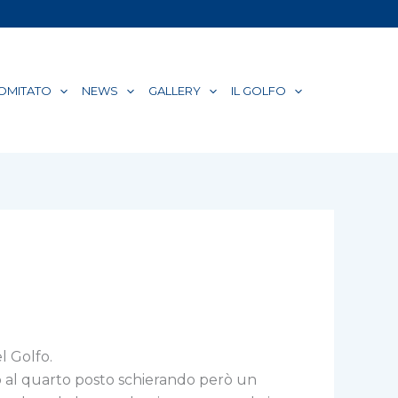
COMITATO
NEWS
GALLERY
IL GOLFO
l Golfo.
ono al quarto posto schierando però un