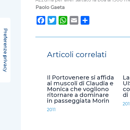
Paolo Gaeta
F
T
W
E
C
a
w
h
m
o
c
i
a
a
n
e
t
t
i
d
Articoli correlati
b
t
s
l
i
o
e
A
v
o
r
p
i
Il Portovenere si affida
La
k
p
d
ai muscoli di Claudia e
UI
Monica che vogliono
co
i
ritornare a dominare
di
in passeggiata Morin
201
2011