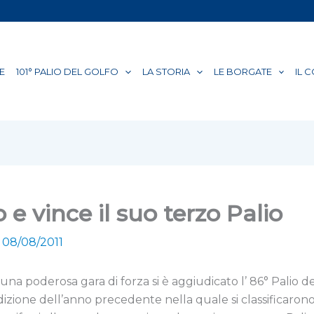
E
101° PALIO DEL GOLFO
LA STORIA
LE BORGATE
IL 
e vince il suo terzo Palio
/
08/08/2011
 poderosa gara di forza si è aggiudicato l’ 86° Palio de
’edizione dell’anno precedente nella quale si classificar