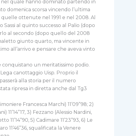
io nel quale hanno dominato partendo in
ato domenica scorsa vincendo l’ultima
o quelle ottenute nel 1991 e nel 2008. Al
Sassi al quinto successo al Palio (dopo
urlo al secondo (dopo quello del 2008
naletto giunto quarto, ma vincente in
timo all’arrivo e pensare che aveva vinto
e conquistano un meritatissimo podio.
Lega canottaggio Uisp. Proprio il
asserà alla storia per il numero
tata ripresa in diretta anche dal Tg3
timoniere Francesca Marchi) 11’09”98; 2)
) 11’14”17, 3) Fezzano (Alessio Nardini,
tto 11’14”90, 5) Cadimare 11’23”93, 6) Le
llaro 11’46”36, squalificata la Venere
enzo.