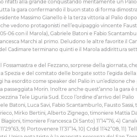
ono rifatti alla grande conquistando meritamente un Pal
utta la gara confermando il buon stato di forma dimostr
esidente Massimo Gianello è la terza vittoria al Palio dop
che vedono protagonisti nell’equipaggio vincente Fausto 
1-05-06 con il Marola), Gabriele Batoni e Fabio Scantamb
ancesca Marchi al primo. Deludono le altre favorite il Ca
 del Cadimare terminano quinti e il Marola addirittura set
el Fossamastra e del Fezzano, sorprese della giornata, ch
Spezia e del comitato delle borgate sotto l’egida della 
i ha esordito come speaker del Palio in un’edizione che p
a passeggiata Morin. Inoltre anche quest’anno la gara è s
pezzina Tele Liguria Sud. Ecco l’ordine d’arrivo del Palio
ele Batoni, Luca Savi, Fabio Scantamburlo, Fausto Sassi, 
ieco, Mirko Bertini, Alberto Zignego, timoniere Mattia Dani
Biagioni, timoniere Francesca Di Santo) 11’14”76, 4) Canale
i 11’29”63, 9) Portovenere 11’31”14, 10) Crdd 11’42”08, 11) Te
etri. Unica nota triste è la mancata presenza del San Ter