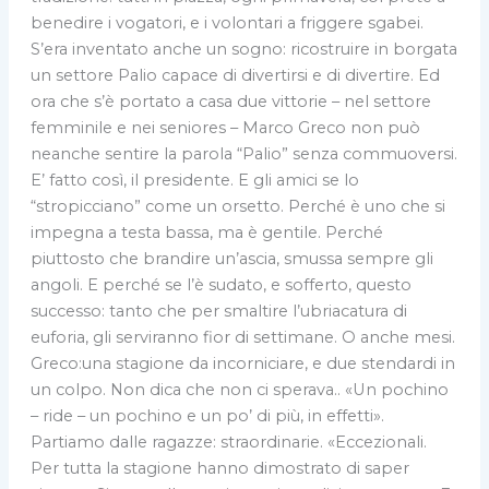
benedire i vogatori, e i volontari a friggere sgabei.
S’era inventato anche un sogno: ricostruire in borgata
un settore Palio capace di divertirsi e di divertire. Ed
ora che s’è portato a casa due vittorie – nel settore
femminile e nei seniores – Marco Greco non può
neanche sentire la parola “Palio” senza commuoversi.
E’ fatto così, il presidente. E gli amici se lo
“stropicciano” come un orsetto. Perché è uno che si
impegna a testa bassa, ma è gentile. Perché
piuttosto che brandire un’ascia, smussa sempre gli
angoli. E perché se l’è sudato, e sofferto, questo
successo: tanto che per smaltire l’ubriacatura di
euforia, gli serviranno fior di settimane. O anche mesi.
Greco:una stagione da incorniciare, e due stendardi in
un colpo. Non dica che non ci sperava.. «Un pochino
– ride – un pochino e un po’ di più, in effetti».
Partiamo dalle ragazze: straordinarie. «Eccezionali.
Per tutta la stagione hanno dimostrato di saper