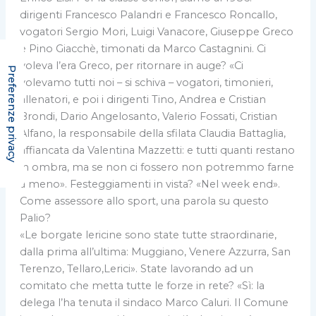
dirigenti Francesco Palandri e Francesco Roncallo,
vogatori Sergio Mori, Luigi Vanacore, Giuseppe Greco
e Pino Giacchè, timonati da Marco Castagnini. Ci
voleva l’era Greco, per ritornare in auge? «Ci
volevamo tutti noi – si schiva – vogatori, timonieri,
allenatori, e poi i dirigenti Tino, Andrea e Cristian
Brondi, Dario Angelosanto, Valerio Fossati, Cristian
Alfano, la responsabile della sfilata Claudia Battaglia,
affiancata da Valentina Mazzetti: e tutti quanti restano
in ombra, ma se non ci fossero non potremmo farne
a meno». Festeggiamenti in vista? «Nel week end».
Come assessore allo sport, una parola su questo
Palio?
«Le borgate lericine sono state tutte straordinarie,
dalla prima all’ultima: Muggiano, Venere Azzurra, San
Terenzo, Tellaro,Lerici». State lavorando ad un
comitato che metta tutte le forze in rete? «Sì: la
delega l’ha tenuta il sindaco Marco Caluri. Il Comune