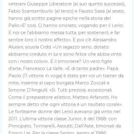
veterani Giuseppe Liberatore (al suo quinto successo),
Fabio Scantamburlo (al terzo) e Fausto Sassi (al sesto,
hanno già scritto pagine epiche nella storia del
Palio.«E’ così. Ci hanno onorato, vogando per il Lerici.
E noi ce l’abbiamo messa tutta, per sostenerli, e far
sentire loro il nostro affetto». E poi c’è Alessandro
Aluisini, scuola Crdd. «Un ragazzo serio, dotato:
abbiamo creduto in lui e sono felice che abbia vinto
con i nostri colori». E il timoniere? Un vero figlio
d’arte, Francesco La Valle. «E di tanto padre». Papà
Paolo (11 vittorie in voga) è stato per voi un trainer da
mito, insieme al capo borgata Marco Zoccali e
Simone D’Angiulli. «Sì. Tutti preziosi, eccezionali.
Come il preparatore atletico, Matteo Arfanotti. Ho
sempre detto che ogni vittoria è un risultato corale».
Le fortissime donne del Lerici avevano già vinto nel
2011. L’ultima vittoria classe Junior, è del 1968: con
Principato, Tonnarelli, Asciutti, Dall’Aste, timonati da
Enrico Lisi. Per la classe Senior, siamo al 1986: