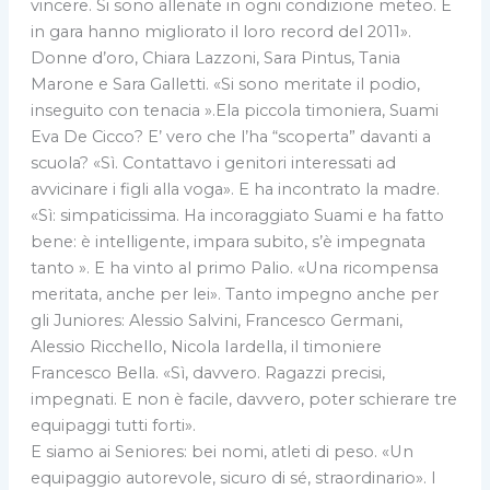
vincere. Si sono allenate in ogni condizione meteo. E
in gara hanno migliorato il loro record del 2011».
Donne d’oro, Chiara Lazzoni, Sara Pintus, Tania
Marone e Sara Galletti. «Si sono meritate il podio,
inseguito con tenacia ».Ela piccola timoniera, Suami
Eva De Cicco? E’ vero che l’ha “scoperta” davanti a
scuola? «Sì. Contattavo i genitori interessati ad
avvicinare i figli alla voga». E ha incontrato la madre.
«Sì: simpaticissima. Ha incoraggiato Suami e ha fatto
bene: è intelligente, impara subito, s’è impegnata
tanto ». E ha vinto al primo Palio. «Una ricompensa
meritata, anche per lei». Tanto impegno anche per
gli Juniores: Alessio Salvini, Francesco Germani,
Alessio Ricchello, Nicola Iardella, il timoniere
Francesco Bella. «Sì, davvero. Ragazzi precisi,
impegnati. E non è facile, davvero, poter schierare tre
equipaggi tutti forti».
E siamo ai Seniores: bei nomi, atleti di peso. «Un
equipaggio autorevole, sicuro di sé, straordinario». I