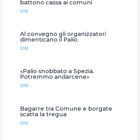
battono cassa ai comuni
k
p
d
2012
i
Al convegno gli organizzatori
dimenticano il Palio
2012
«Palio snobbato a Spezia.
Potremmo andarcene»
2012
Bagarre tra Comune e borgate
scatta la tregua
2012