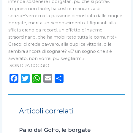
intende sostenere i borgatari, più che si potrà».
Impresa non facile, fra costi e mancanza di
spazi.«E’vero: ma la passione dimostrata dalle cinque
borgate, merita un riconoscimento. I figuranti alla
sfilata erano da record, un effetto d’insieme
straordinario, che ha mobilitato tutta la comunità».
Greco: ci crede davvero, alla duplice vittoria, o le
sembra ancora di sognare? «E’ un sogno che s’è
avverato, non vorrei più svegliarmi».
SONDRA COGGIO
F
T
W
E
C
a
w
h
m
o
c
i
a
a
n
e
t
t
i
d
Articoli correlati
b
t
s
l
i
o
e
A
v
Palio del Golfo, le borgate
o
r
p
i