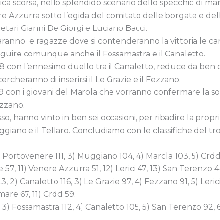
a scorsa, nello splendido scenario dello specchio di mare
e Azzurra sotto l’egida del comitato delle borgate e del
etari Gianni De Giorgi e Luciano Bacci.
ranno le ragazze dove si contenderanno la vittoria le cam
seguire comunque anche il Fossamastra e il Canaletto.
18 con l’ennesimo duello tra il Canaletto, reduce da ben c
rcheranno di inserirsi il Le Grazie e il Fezzano.
e 19 con i giovani del Marola che vorranno confermare la 
ezzano.
so, hanno vinto in ben sei occasioni, per ribadire la propr
ggiano e il Tellaro. Concludiamo con le classifiche del tro
) Portovenere 111, 3) Muggiano 104, 4) Marola 103, 5) Crdd
 57, 11) Venere Azzurra 51, 12) Lerici 47, 13) San Terenzo 4
, 2) Canaletto 116, 3) Le Grazie 97, 4) Fezzano 91, 5) Leri
are 67, 11) Crdd 59.
0, 3) Fossamastra 112, 4) Canaletto 105, 5) San Terenzo 92,