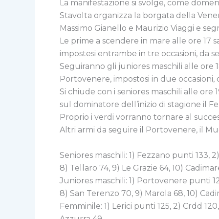
La manifestazione si svolge, come domenic
Stavolta organizza la borgata della Vener
Massimo Gianello e Maurizio Viaggi e segr
Le prime a scendere in mare alle ore 17 sa
impostesi entrambe in tre occasioni, da 
Seguiranno gli juniores maschili alle ore 
Portovenere, impostosi in due occasioni, ce
Si chiude con i seniores maschili alle or
sul dominatore dell’inizio di stagione il F
Proprio i verdi vorranno tornare al succes
Altri armi da seguire il Portovenere, il Mu
Seniores maschili: 1) Fezzano punti 133, 2
8) Tellaro 74, 9) Le Grazie 64, 10) Cadimare
Juniores maschili: 1) Portovenere punti 123
8) San Terenzo 70, 9) Marola 68, 10) Cadim
Femminile: 1) Lerici punti 125, 2) Crdd 12
Azzurra 49.