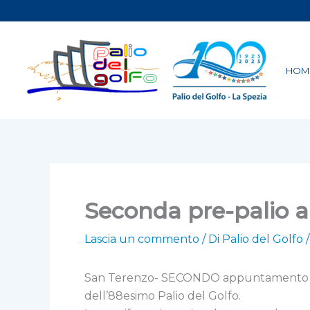
Vai
al
contenuto
HOM
Seconda pre-palio a 
Lascia un commento
/ Di
Palio del Golfo
San Terenzo- SECONDO appuntamento a San
dell’88esimo Palio del Golfo.