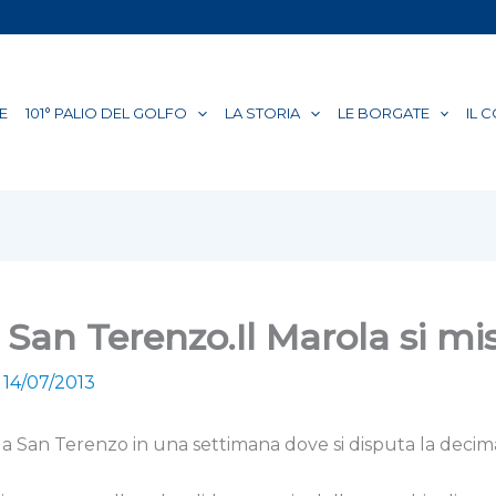
E
101° PALIO DEL GOLFO
LA STORIA
LE BORGATE
IL 
San Terenzo.Il Marola si mi
/
14/07/2013
 Terenzo in una settimana dove si disputa la decima p