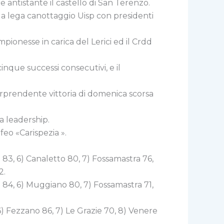
 antistante il castello di San Terenzo.
la lega canottaggio Uisp con presidenti
pionesse in carica del Lerici ed il Crdd
inque successi consecutivi, e il
sorprendente vittoria di domenica scorsa
ia leadership.
feo «Carispezia ».
 83, 6) Canaletto 80, 7) Fossamastra 76,
2.
ci 84, 6) Muggiano 80, 7) Fossamastra 71,
 6) Fezzano 86, 7) Le Grazie 70, 8) Venere