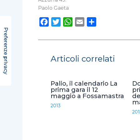
Paolo Gaeta
F
T
W
E
C
a
w
h
m
o
c
i
a
a
n
e
t
t
i
d
Articoli correlati
b
t
s
l
i
o
e
A
v
o
r
p
i
Palio, il calendario La
Do
k
p
d
prima gara il 12
pr
maggio a Fossamastra
de
i
ma
2013
201