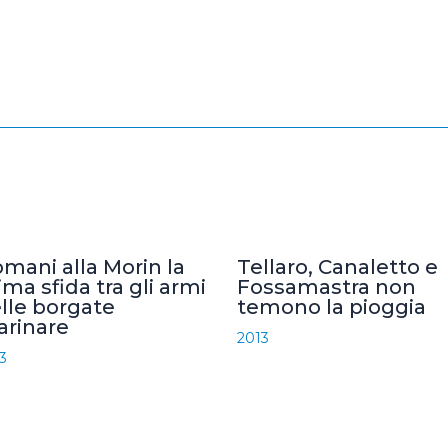
mani alla Morin la
Tellaro, Canaletto e
ima sfida tra gli armi
Fossamastra non
lle borgate
temono la pioggia
rinare
2013
3