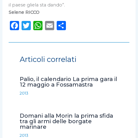
il paese gliela sta dando”.
Selene RICCO
F
T
W
E
C
a
w
h
m
o
c
i
a
a
n
e
t
t
i
d
Articoli correlati
b
t
s
l
i
o
e
A
v
Palio, il calendario La prima gara il
o
r
p
i
12 maggio a Fossamastra
k
p
d
2013
i
Domani alla Morin la prima sfida
tra gli armi delle borgate
marinare
2013