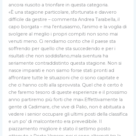
ancora riuscito a trionfare in questa categoria.
«È una stagione particolare, sfortunata e davvero
difficile da gestire – commenta Andrea Tarabella, il
capo borgata – ma l’entusiasmo, l’animo e la voglia di
svolgere al meglio i propri compiti non sono mai
venuti meno. Ci rendiamo conto che il paese sta
soffrendo per quello che sta succedendo e per i
risultati che non soddisfano,mala sventura ha
seriamente contraddistinto questa stagione. Non si
nasce imparati e non siamo forse stati pronti ad
affrontare tutte le situazioni che ci sono capitate e
che ci hanno colti alla sprovvista. Quel che è certo è
che faremo tesoro di queste esperienze e il prossimo
anno partiremo più forti che mai«.Effettivamente la
gente di Cadimare, che vive di Palio, non è abituata a
vedere i senior occupare gli ultimi posti della classifica
e un po’ di malcontento era prevedibile. Il
piazzamento migliore è stato il settimo posto
ottenuto a Porto Venere; poi si sono alternati tra la