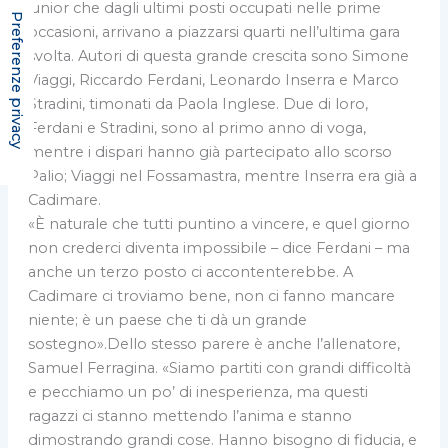
junior che dagli ultimi posti occupati nelle prime
occasioni, arrivano a piazzarsi quarti nell’ultima gara
svolta. Autori di questa grande crescita sono Simone
Viaggi, Riccardo Ferdani, Leonardo Inserra e Marco
Stradini, timonati da Paola Inglese. Due di loro,
Ferdani e Stradini, sono al primo anno di voga,
mentre i dispari hanno già partecipato allo scorso
Palio; Viaggi nel Fossamastra, mentre Inserra era già a
Cadimare.
«È naturale che tutti puntino a vincere, e quel giorno
non crederci diventa impossibile – dice Ferdani – ma
anche un terzo posto ci accontenterebbe. A
Cadimare ci troviamo bene, non ci fanno mancare
niente; è un paese che ti dà un grande
sostegno».Dello stesso parere è anche l’allenatore,
Samuel Ferragina. «Siamo partiti con grandi difficoltà
e pecchiamo un po’ di inesperienza, ma questi
ragazzi ci stanno mettendo l’anima e stanno
dimostrando grandi cose. Hanno bisogno di fiducia, e