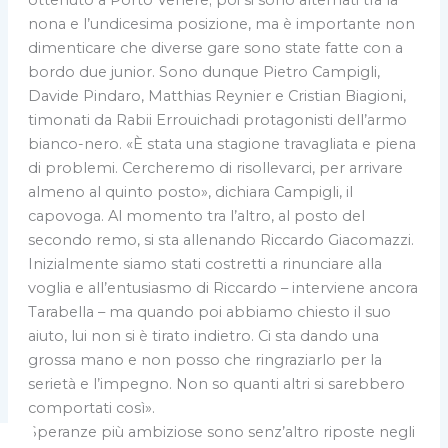
nona e l’undicesima posizione, ma è importante non
dimenticare che diverse gare sono state fatte con a
bordo due junior. Sono dunque Pietro Campigli,
Davide Pindaro, Matthias Reynier e Cristian Biagioni,
timonati da Rabii Errouichadi protagonisti dell’armo
bianco-nero. «È stata una stagione travagliata e piena
di problemi. Cercheremo di risollevarci, per arrivare
almeno al quinto posto», dichiara Campigli, il
capovoga. Al momento tra l’altro, al posto del
secondo remo, si sta allenando Riccardo Giacomazzi.
Inizialmente siamo stati costretti a rinunciare alla
voglia e all’entusiasmo di Riccardo – interviene ancora
Tarabella – ma quando poi abbiamo chiesto il suo
aiuto, lui non si è tirato indietro. Ci sta dando una
grossa mano e non posso che ringraziarlo per la
serietà e l’impegno. Non so quanti altri si sarebbero
comportati così».
Speranze più ambiziose sono senz’altro riposte negli