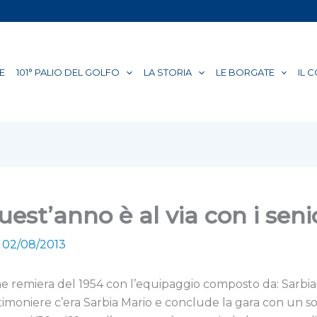
E
101° PALIO DEL GOLFO
LA STORIA
LE BORGATE
IL 
uest’anno è al via con i seni
/
02/08/2013
ne remiera del 1954 con l’equipaggio composto da: Sarbia N
e timoniere c’era Sarbia Mario e conclude la gara con un 