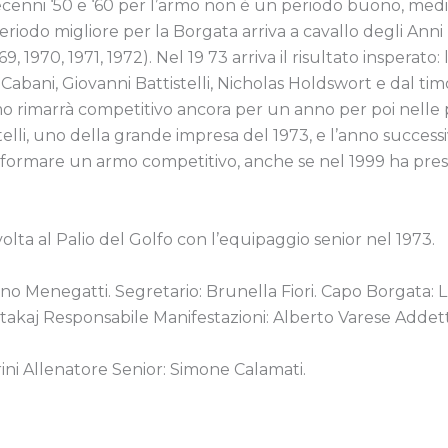
ecenni ‘50 e ‘60 per l’armo non è un periodo buono, medi
eriodo migliore per la Borgata arriva a cavallo degli Ann
 1970, 1971, 1972). Nel 19 73 arriva il risultato insperato:
ani, Giovanni Battistelli, Nicholas Holdswort e dal timon
o rimarrà competitivo ancora per un anno per poi nelle pa
i, uno della grande impresa del 1973, e l’anno successi
a formare un armo competitivo, anche se nel 1999 ha prese
olta al Palio del Golfo con l’equipaggio senior nel 1973.
no Menegatti. Segretario: Brunella Fiori. Capo Borgata: Lui
is Stakaj Responsabile Manifestazioni: Alberto Varese Ad
ni Allenatore Senior: Simone Calamati.