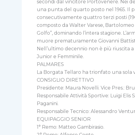
secondi dal vincitore Portovenere. Nei d
una punta del quarto posto nel 1965. Il p
consecutivamente quattro terzi posti (1969,
composto da Walter Varese, Bartolomeo Cab
Golfo”, dominando l’intera stagione. L’arm
muore prematuramente Giovanni Battistell
Nell’ultimo decennio non è più riuscita 
Junior e Femminile.
PALMARES
La Borgata Tellaro ha trionfato una sola v
CONSIGLIO DIRETTIVO
Presidente: Maura Novelli. Vice Pres.: Bru
Responsabile Attività Sportive: Luigi El
Paganini.
Responsabile Tecnico: Alessandro Venturi
EQUIPAGGIO SENIOR
1° Remo: Matteo Gambirasio.
2° Remo: Alfonso Conte.