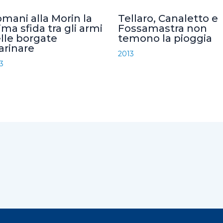
mani alla Morin la
Tellaro, Canaletto e
ima sfida tra gli armi
Fossamastra non
lle borgate
temono la pioggia
rinare
2013
3