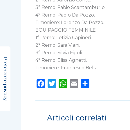
3° Remo: Fabio Scantamburlo.
4° Remo: Paolo Da Pozzo.
Timoniere: Lorenzo Da Pozzo.
EQUIPAGGIO FEMMINILE
1° Remo: Letizia Capineri.
2° Remo: Sara Viani.
3° Remo: Silvia Figoli.
4° Remo: Elisa Agnetti.
Timoniere: Francesco Bella.
F
T
W
E
C
a
w
h
m
o
c
i
a
a
n
e
t
t
i
d
Articoli correlati
b
t
s
l
i
o
e
A
v