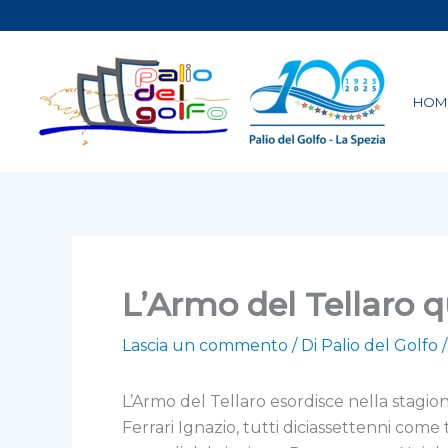
Vai
al
contenuto
HOM
L’Armo del Tellaro q
Lascia un commento
/ Di
Palio del Golfo
L’Armo del Tellaro esordisce nella stagio
Ferrari Ignazio, tutti diciassettenni com