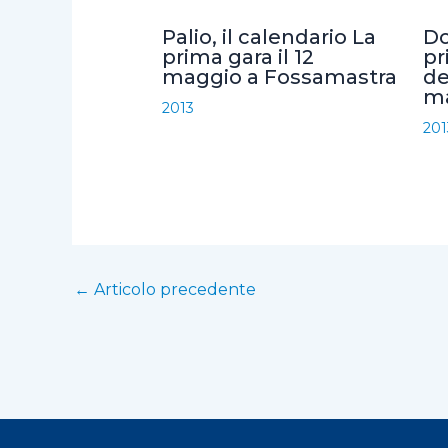
o
r
p
i
Palio, il calendario La
Do
k
p
d
prima gara il 12
pr
maggio a Fossamastra
de
i
ma
2013
201
←
Articolo precedente