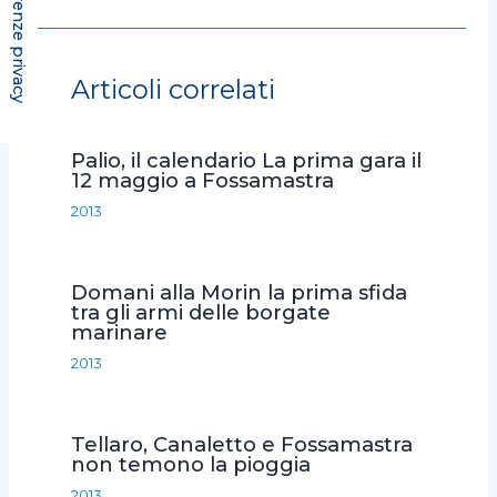
a
w
h
m
o
c
i
a
a
n
e
t
t
i
d
Articoli correlati
b
t
s
l
i
o
e
A
v
Palio, il calendario La prima gara il
o
r
p
i
12 maggio a Fossamastra
k
p
d
2013
i
Domani alla Morin la prima sfida
tra gli armi delle borgate
marinare
2013
Tellaro, Canaletto e Fossamastra
non temono la pioggia
2013