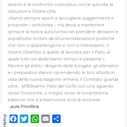
sereno e di confronto costruttivo con le autorità, le
istituzioni e l’intera città.
«Siamo sempre aperti a raccogliere suggerimenti e
proposte – sottolinea – ma decisi a mantenere
sempre la nostra autonomia nel prendere decisioni e
soprattutto lontani da strumentalizzazioni politiche
che non ci appartengono e non ci interessano. Il
nostro obiettivo è quello di lavorare per il Palio, al
quale tutti noi dedichiamo tempo e passione ».
Mentre gli atleti, i dirigenti delle borgate, gli allenatori
e i preparatori stanno riprendendo le loro attività in
vista della nuova stagione remiera, il Comitato guarda
oltre… all’89esimo Palio del Golfo con uno sguardo
verso l’orizzonte, o meglio verso la novantesima
edizione che si preannuncia ricca di sorprese.
Laura Provitina
F
T
W
E
C