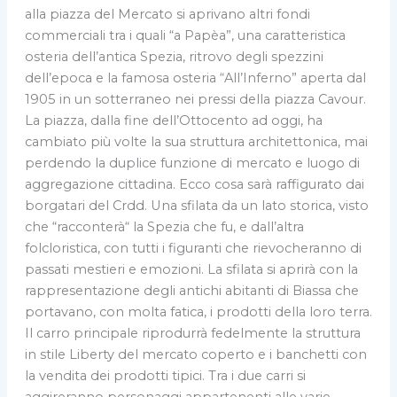
alla piazza del Mercato si aprivano altri fondi
commerciali tra i quali “a Papèa”, una caratteristica
osteria dell’antica Spezia, ritrovo degli spezzini
dell’epoca e la famosa osteria “All’Inferno” aperta dal
1905 in un sotterraneo nei pressi della piazza Cavour.
La piazza, dalla fine dell’Ottocento ad oggi, ha
cambiato più volte la sua struttura architettonica, mai
perdendo la duplice funzione di mercato e luogo di
aggregazione cittadina. Ecco cosa sarà raffigurato dai
borgatari del Crdd. Una sfilata da un lato storica, visto
che “racconterà“ la Spezia che fu, e dall’altra
folcloristica, con tutti i figuranti che rievocheranno di
passati mestieri e emozioni. La sfilata si aprirà con la
rappresentazione degli antichi abitanti di Biassa che
portavano, con molta fatica, i prodotti della loro terra.
Il carro principale riprodurrà fedelmente la struttura
in stile Liberty del mercato coperto e i banchetti con
la vendita dei prodotti tipici. Tra i due carri si
aggireranno personaggi appartenenti alle varie