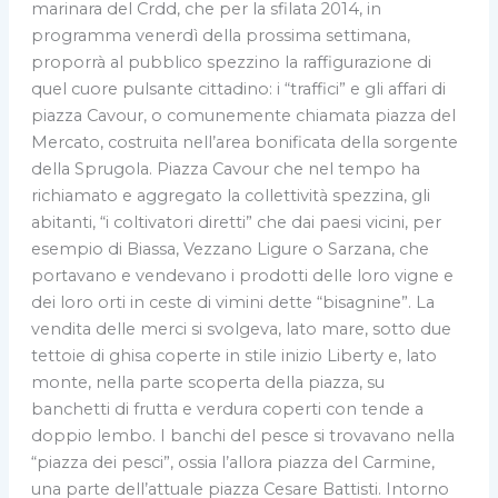
marinara del Crdd, che per la sfilata 2014, in
programma venerdì della prossima settimana,
proporrà al pubblico spezzino la raffigurazione di
quel cuore pulsante cittadino: i “traffici” e gli affari di
piazza Cavour, o comunemente chiamata piazza del
Mercato, costruita nell’area bonificata della sorgente
della Sprugola. Piazza Cavour che nel tempo ha
richiamato e aggregato la collettività spezzina, gli
abitanti, “i coltivatori diretti” che dai paesi vicini, per
esempio di Biassa, Vezzano Ligure o Sarzana, che
portavano e vendevano i prodotti delle loro vigne e
dei loro orti in ceste di vimini dette “bisagnine”. La
vendita delle merci si svolgeva, lato mare, sotto due
tettoie di ghisa coperte in stile inizio Liberty e, lato
monte, nella parte scoperta della piazza, su
banchetti di frutta e verdura coperti con tende a
doppio lembo. I banchi del pesce si trovavano nella
“piazza dei pesci”, ossia l’allora piazza del Carmine,
una parte dell’attuale piazza Cesare Battisti. Intorno