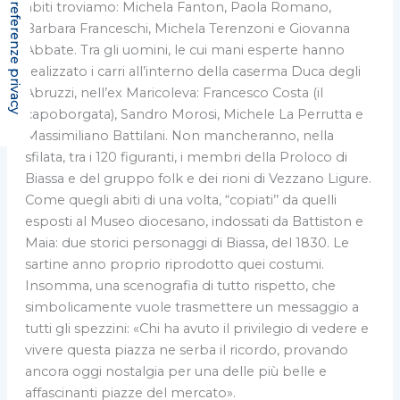
abiti troviamo: Michela Fanton, Paola Romano,
Barbara Franceschi, Michela Terenzoni e Giovanna
Abbate. Tra gli uomini, le cui mani esperte hanno
realizzato i carri all’interno della caserma Duca degli
Abruzzi, nell’ex Maricoleva: Francesco Costa (il
capoborgata), Sandro Morosi, Michele La Perrutta e
Massimiliano Battilani. Non mancheranno, nella
sfilata, tra i 120 figuranti, i membri della Proloco di
Biassa e del gruppo folk e dei rioni di Vezzano Ligure.
Come quegli abiti di una volta, “copiati’’ da quelli
esposti al Museo diocesano, indossati da Battiston e
Maia: due storici personaggi di Biassa, del 1830. Le
sartine anno proprio riprodotto quei costumi.
Insomma, una scenografia di tutto rispetto, che
simbolicamente vuole trasmettere un messaggio a
tutti gli spezzini: «Chi ha avuto il privilegio di vedere e
vivere questa piazza ne serba il ricordo, provando
ancora oggi nostalgia per una delle più belle e
affascinanti piazze del mercato».