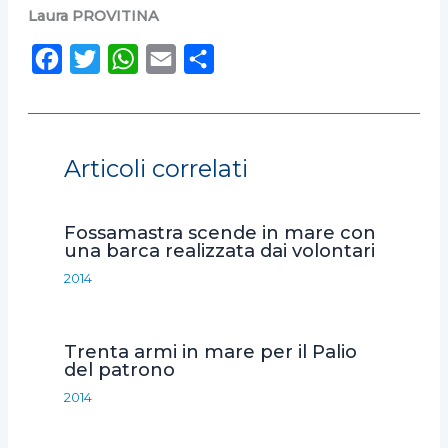
Laura PROVITINA
F
T
W
E
C
a
w
h
m
o
c
i
a
a
n
e
t
t
i
d
Articoli correlati
b
t
s
l
i
o
e
A
v
Fossamastra scende in mare con
o
r
p
i
una barca realizzata dai volontari
k
p
d
2014
i
Trenta armi in mare per il Palio
del patrono
2014