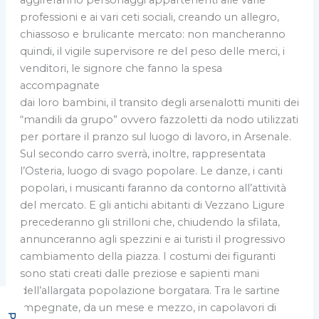
professioni e ai vari ceti sociali, creando un allegro,
chiassoso e brulicante mercato: non mancheranno
quindi, il vigile supervisore re del peso delle merci, i
venditori, le signore che fanno la spesa
accompagnate
dai loro bambini, il transito degli arsenalotti muniti dei
“mandili da grupo” ovvero fazzoletti da nodo utilizzati
per portare il pranzo sul luogo di lavoro, in Arsenale.
Sul secondo carro sverrà, inoltre, rappresentata
l’Osteria, luogo di svago popolare. Le danze, i canti
popolari, i musicanti faranno da contorno all’attività
del mercato. E gli antichi abitanti di Vezzano Ligure
precederanno gli strilloni che, chiudendo la sfilata,
annunceranno agli spezzini e ai turisti il progressivo
cambiamento della piazza. I costumi dei figuranti
sono stati creati dalle preziose e sapienti mani
dell’allargata popolazione borgatara. Tra le sartine
impegnate, da un mese e mezzo, in capolavori di