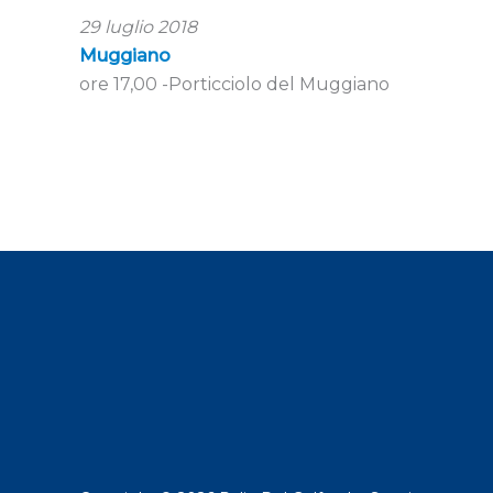
29 luglio 2018
Muggiano
ore 17,00 -Porticciolo del Muggiano