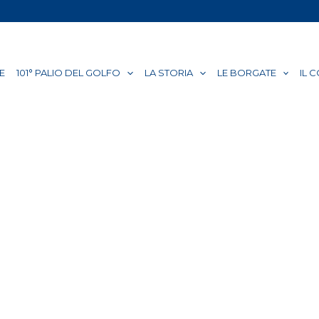
E
101° PALIO DEL GOLFO
LA STORIA
LE BORGATE
IL 