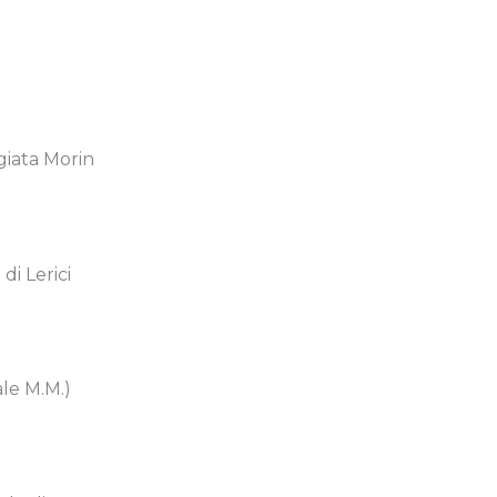
giata Morin
di Lerici
le M.M.)